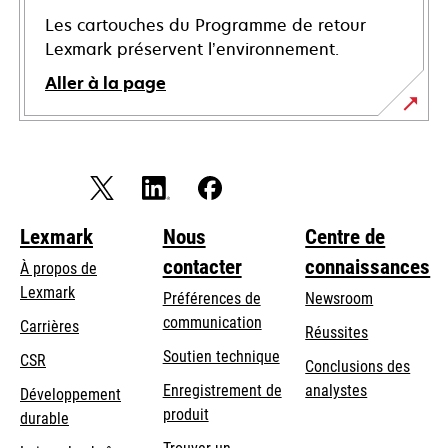
Les cartouches du Programme de retour
Lexmark préservent l’environnement.
Aller à la page
Lexmark
Nous
Centre de
contacter
connaissances
À propos de
Lexmark
Préférences de
Newsroom
communication
Carrières
Réussites
s’ouvre
s’ouvre
Soutien technique
CSR
Conclusions des
dans
dans
Enregistrement de
analystes
Développement
un
un
produit
durable
nouvel
nouvel