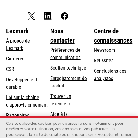
Lexmark
Nous
Centre de
contacter
connaissances
À propos de
Lexmark
Préférences de
Newsroom
communication
Carrières
Réussites
s’ouvre
s’ouvre
Soutien technique
CSR
Conclusions des
dans
dans
Enregistrement de
analystes
Développement
un
un
produit
durable
nouvel
nouvel
Trouver un
onglet
onglet
Loi sur la chaîne
revendeur
d'approvisionnement
Aide à la
Partenaires
Commande
Lexmark
Ce site utilise des cookies pour diverses raisons, notamment pour
améliorer votre utilisation, vos analyses et vos publicités. En
poursuivant la visite de ce site ou en cliquant sur « Accepter et fermer