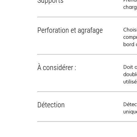
Supports
charg
Perforation et agrafage
Chois
compr
bord c
À considérer :
Doit a
doubl
utilis
Détection
Détect
uniqu