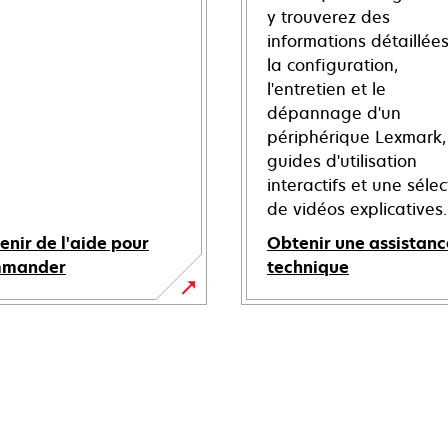
y trouverez des
informations détaillées
la configuration,
l'entretien et le
dépannage d'un
périphérique Lexmark,
guides d'utilisation
interactifs et une sélec
de vidéos explicatives.
enir de l'aide pour
Obtenir une assistanc
mmander
technique
s’ouvre
dans
un
nouvel
onglet