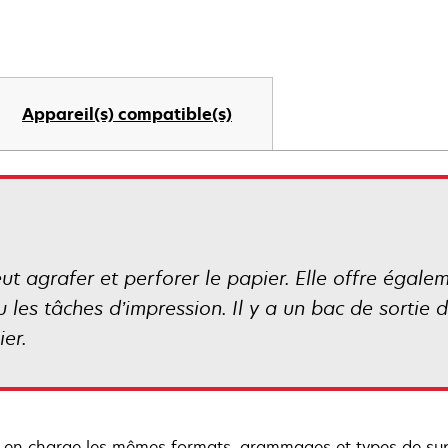
Appareil(s) compatible(s)
peut agrafer et perforer le papier. Elle offre éga
u les tâches d’impression. Il y a un bac de sortie
ier.
 en charge les mêmes formats, grammages et types de sup