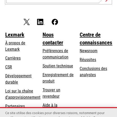
Lexmark
Nous
Centre de
contacter
connaissances
À propos de
Lexmark
Préférences de
Newsroom
communication
Carrières
Réussites
s’ouvre
s’ouvre
Soutien technique
CSR
Conclusions des
dans
dans
Enregistrement de
analystes
Développement
un
un
produit
durable
nouvel
nouvel
Trouver un
onglet
onglet
Loi sur la chaîne
revendeur
d'approvisionnement
Aide à la
Partenaires
Commande
Lexmark
Ce site utilise des cookies pour diverses raisons, notamment pour