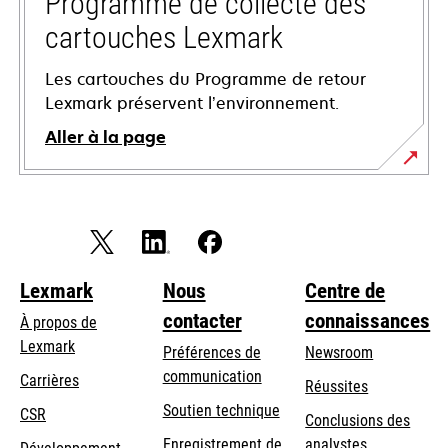
Programme de collecte des
cartouches Lexmark
Les cartouches du Programme de retour
Lexmark préservent l’environnement.
Aller à la page
Lexmark
Nous
Centre de
contacter
connaissances
À propos de
Lexmark
Préférences de
Newsroom
communication
Carrières
Réussites
s’ouvre
s’ouvre
Soutien technique
CSR
Conclusions des
dans
dans
Enregistrement de
analystes