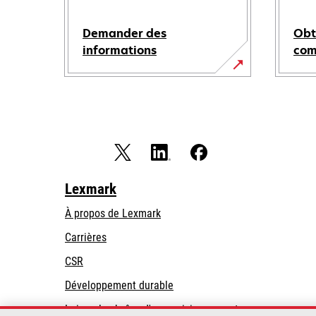
Demander des
Obt
informations
co
Lexmark
À propos de Lexmark
Carrières
CSR
Développement durable
Loi sur la chaîne d'approvisionnement