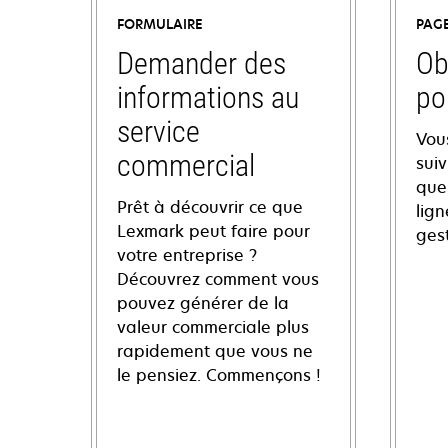
FORMULAIRE
PAG
Demander des
Ob
informations au
po
service
Vou
commercial
sui
ques
Prêt à découvrir ce que
lign
Lexmark peut faire pour
ges
votre entreprise ?
Découvrez comment vous
pouvez générer de la
valeur commerciale plus
rapidement que vous ne
le pensiez. Commençons !