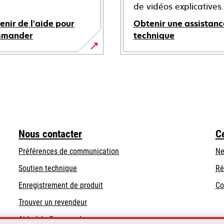
de vidéos explicatives.
enir de l'aide pour
Obtenir une assistanc
mmander
technique
s’ouvre
dans
un
nouvel
onglet
Nous contacter
C
Préférences de communication
Ne
s’ouvre
s’ouvre
Soutien technique
Ré
dans
dans
Enregistrement de produit
Co
un
un
Trouver un revendeur
nouvel
nouvel
onglet
onglet
Aide à la Commande