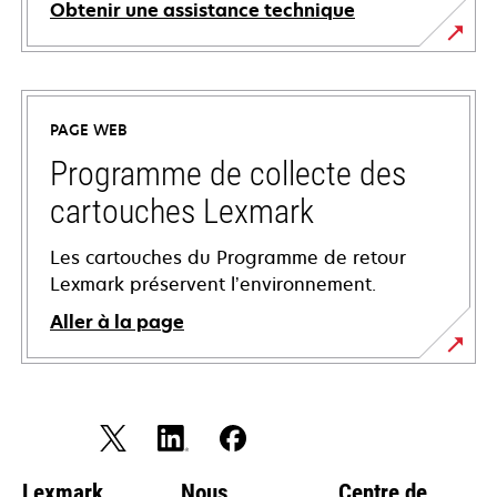
Obtenir une assistance technique
s’ouvre
dans
un
PAGE WEB
nouvel
onglet
Programme de collecte des
cartouches Lexmark
Les cartouches du Programme de retour
Lexmark préservent l’environnement.
Aller à la page
Lexmark
Nous
Centre de