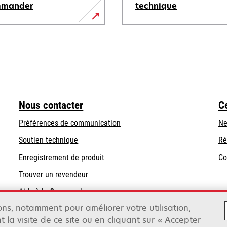
mmander
technique
s’ouvre
dans
un
nouvel
onglet
Nous contacter
C
Préférences de communication
Ne
s’ouvre
s’ouvre
Soutien technique
Ré
dans
dans
Enregistrement de produit
Co
un
un
Trouver un revendeur
nouvel
nouvel
onglet
onglet
Aide à la Commande
sons, notamment pour améliorer votre utilisation,
t la visite de ce site ou en cliquant sur « Accepter