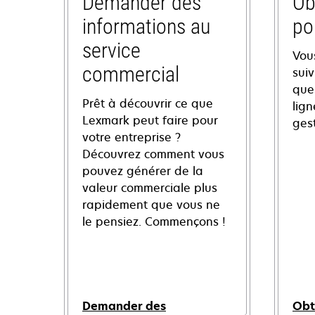
Demander des
Ob
informations au
po
service
Vou
commercial
sui
ques
Prêt à découvrir ce que
lign
Lexmark peut faire pour
ges
votre entreprise ?
Découvrez comment vous
pouvez générer de la
valeur commerciale plus
rapidement que vous ne
le pensiez. Commençons !
Demander des
Obt