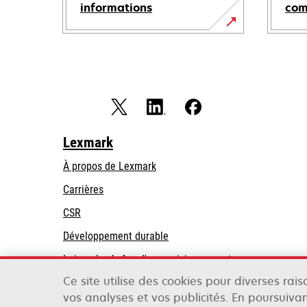
informations
co
Lexmark
À propos de Lexmark
Carrières
CSR
Développement durable
Loi sur la chaîne d'approvisionnement
Ce site utilise des cookies pour diverses rai
Partenaires Lexmark
vos analyses et vos publicités. En poursuivan