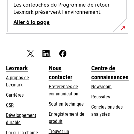
Les cartouches du Programme de retour
Lexmark préservent l’environnement.
Aller à la page
Lexmark
Nous
Centre de
contacter
connaissances
À propos de
Lexmark
Préférences de
Newsroom
communication
Carrières
Réussites
s’ouvre
s’ouvre
Soutien technique
CSR
Conclusions des
dans
dans
Enregistrement de
analystes
Développement
un
un
produit
durable
nouvel
nouvel
Trouver un
onglet
onglet
Loi sur la chaîne