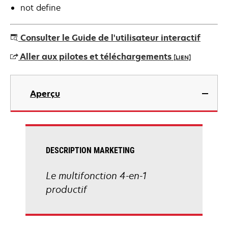
not define
Consulter le Guide de l'utilisateur interactif
Aller aux pilotes et téléchargements
[LIEN]
s’ouvre
dans
Aperçu
un
nouvel
onglet
DESCRIPTION MARKETING
Le multifonction 4-en-1
productif