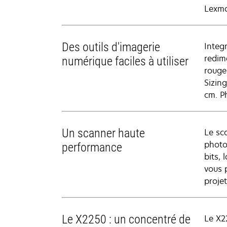
Lexmar
Des outils d'imagerie
Integ
redim
numérique faciles à utiliser
rouges
Sizin
cm. P
Un scanner haute
Le sca
photo
performance
bits,
vous 
proje
Le X2250 : un concentré de
Le X2