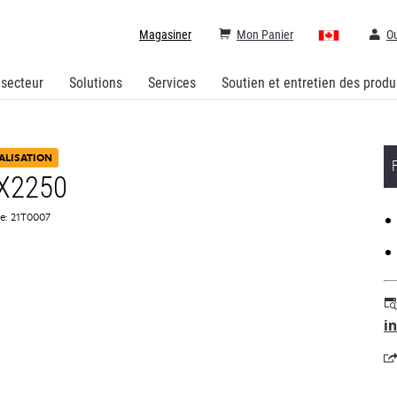
Magasiner
Mon Panier
Ou
 secteur
Solutions
Services
Soutien et entretien des produ
ALISATION
 X2250
ce: 21T0007
i
s