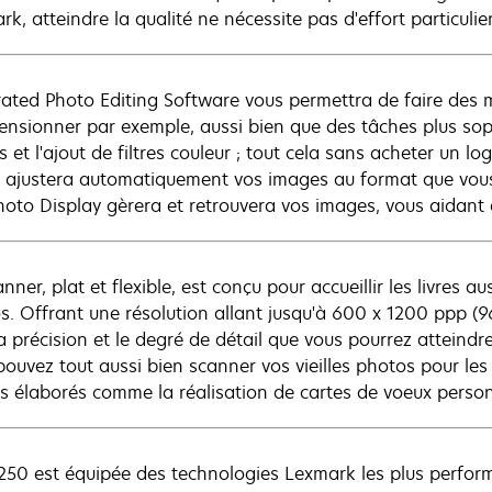
k, atteindre la qualité ne nécessite pas d'effort particulier
rated Photo Editing Software vous permettra de faire des m
ensionner par exemple, aussi bien que des tâches plus sop
 et l'ajout de filtres couleur ; tout cela sans acheter un lo
g ajustera automatiquement vos images au format que vous a
hoto Display gèrera et retrouvera vos images, vous aidant
nner, plat et flexible, est conçu pour accueillir les livres 
s. Offrant une résolution allant jusqu'à 600 x 1200 ppp (9
 la précision et le degré de détail que vous pourrez attein
pouvez tout aussi bien scanner vos vieilles photos pour le
ts élaborés comme la réalisation de cartes de voeux person
250 est équipée des technologies Lexmark les plus perform