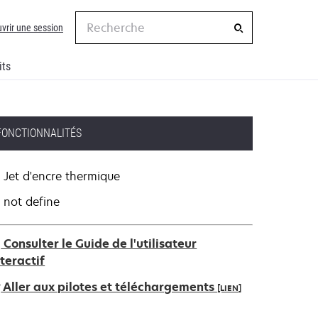
Recherche
vrir une session
its
FONCTIONNALITÉS
Jet d'encre thermique
not define
Consulter le Guide de l'utilisateur
nteractif
Aller aux pilotes et téléchargements
[LIEN]
’ouvre