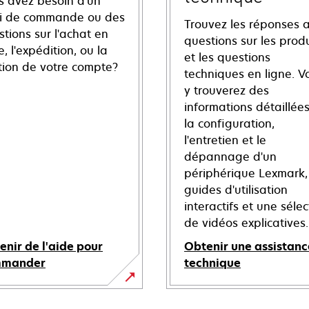
s avez besoin d'un
vi de commande ou des
Trouvez les réponses 
tions sur l'achat en
questions sur les produ
e, l'expédition, ou la
et les questions
tion de votre compte?
techniques en ligne. V
y trouverez des
informations détaillées
la configuration,
l'entretien et le
dépannage d'un
périphérique Lexmark,
guides d'utilisation
interactifs et une sélec
de vidéos explicatives.
enir de l'aide pour
Obtenir une assistanc
mmander
technique
s’ouvre