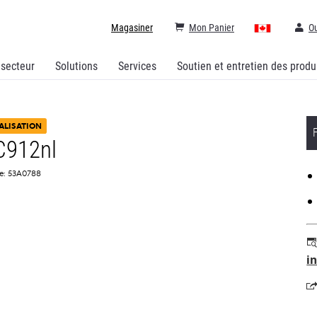
Magasiner
Mon Panier
Ou
 secteur
Solutions
Services
Soutien et entretien des produ
ALISATION
C912nl
ce: 53A0788
i
s