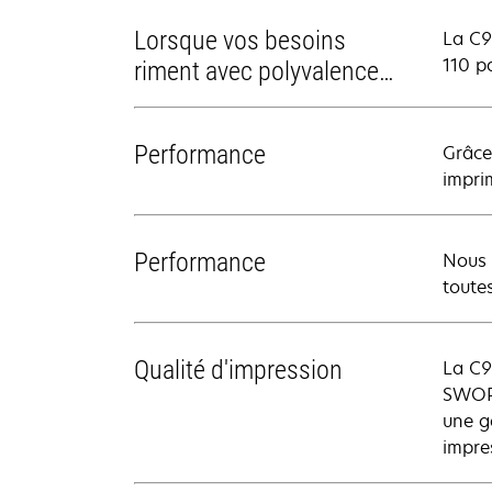
Lorsque vos besoins
La C91
110 p
riment avec polyvalence…
Performance
Grâce
impri
Performance
Nous 
toute
Qualité d'impression
La C9
SWOP 
une g
impre