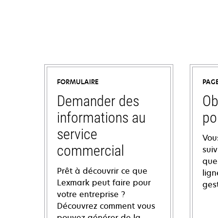
FORMULAIRE
PAG
Demander des
Ob
informations au
po
service
Vou
commercial
sui
ques
Prêt à découvrir ce que
lign
Lexmark peut faire pour
ges
votre entreprise ?
Découvrez comment vous
pouvez générer de la