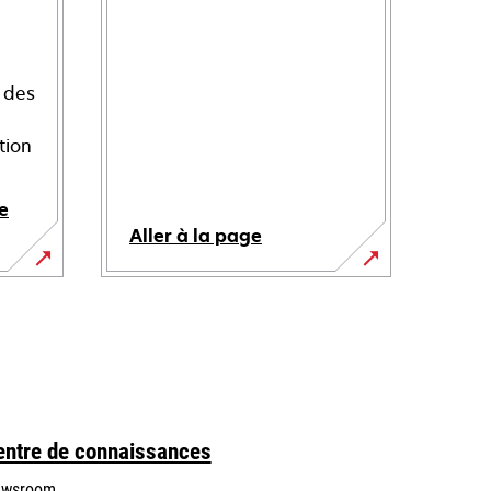
 des
tion
e
Aller à la page
entre de connaissances
wsroom