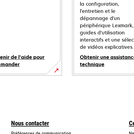
la configuration,
l'entretien et le
dépannage d'un
périphérique Lexmark,
guides d'utilisation
interactifs et une sélec
de vidéos explicatives.
enir de l'aide pour
Obtenir une assistanc
mmander
technique
s’ouvre
dans
un
nouvel
onglet
Nous contacter
C
Préférences de communication
Ne