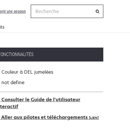
Recherche
vrir une session
its
FONCTIONNALITÉS
Couleur à DEL jumelées
not define
Consulter le Guide de l'utilisateur
nteractif
Aller aux pilotes et téléchargements
[LIEN]
’ouvre