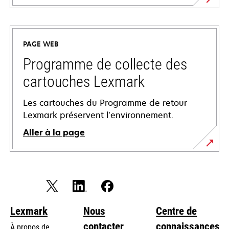
s’ouvre
dans
un
PAGE WEB
nouvel
onglet
Programme de collecte des
cartouches Lexmark
Les cartouches du Programme de retour
Lexmark préservent l’environnement.
Aller à la page
Lexmark
Nous
Centre de
contacter
connaissances
À propos de