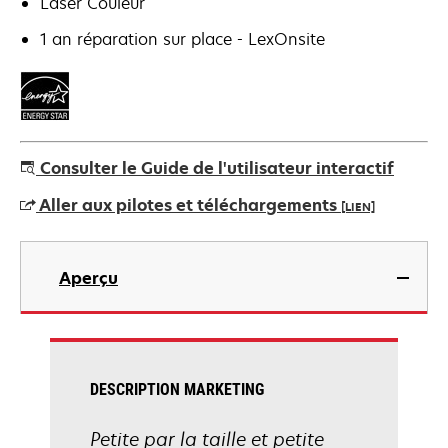
Laser Couleur
1 an réparation sur place - LexOnsite
Consulter le Guide de l'utilisateur interactif
Aller aux pilotes et téléchargements
[LIEN]
s’ouvre
dans
Aperçu
un
nouvel
onglet
DESCRIPTION MARKETING
Petite par la taille et petite