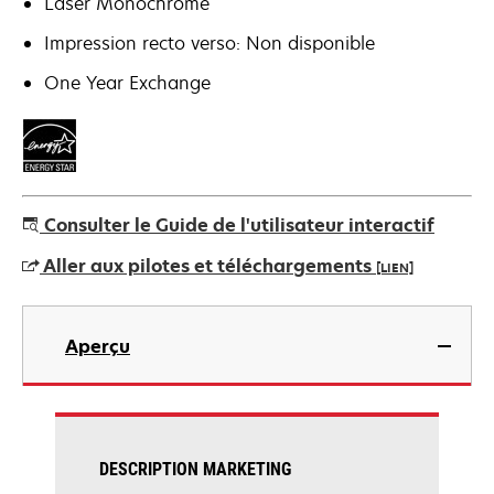
Laser Monochrome
Impression recto verso: Non disponible
One Year Exchange
Consulter le Guide de l'utilisateur interactif
Aller aux pilotes et téléchargements
[LIEN]
s’ouvre
dans
Aperçu
un
nouvel
onglet
DESCRIPTION MARKETING