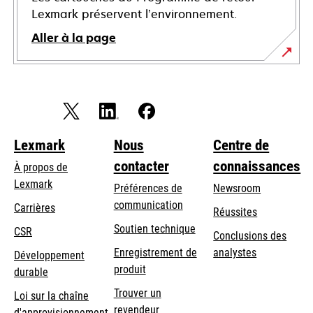
Lexmark préservent l’environnement.
Aller à la page
Lexmark
Nous
Centre de
contacter
connaissances
À propos de
Lexmark
Préférences de
Newsroom
communication
Carrières
Réussites
s’ouvre
s’ouvre
Soutien technique
CSR
Conclusions des
dans
dans
Enregistrement de
analystes
Développement
un
un
produit
durable
nouvel
nouvel
Trouver un
onglet
onglet
Loi sur la chaîne
revendeur
d'approvisionnement