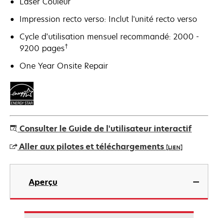
Laser Couleur
Impression recto verso: Inclut l'unité recto verso
Cycle d’utilisation mensuel recommandé: 2000 -
†
9200 pages
One Year Onsite Repair
Consulter le Guide de l'utilisateur interactif
Aller aux pilotes et téléchargements
[LIEN]
s’ouvre
dans
Aperçu
un
nouvel
onglet