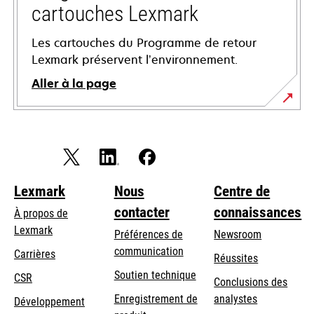
cartouches Lexmark
Les cartouches du Programme de retour
Lexmark préservent l’environnement.
Aller à la page
Lexmark
Nous
Centre de
contacter
connaissances
À propos de
Lexmark
Préférences de
Newsroom
communication
Carrières
Réussites
s’ouvre
s’ouvre
Soutien technique
CSR
Conclusions des
dans
dans
Enregistrement de
analystes
Développement
un
un