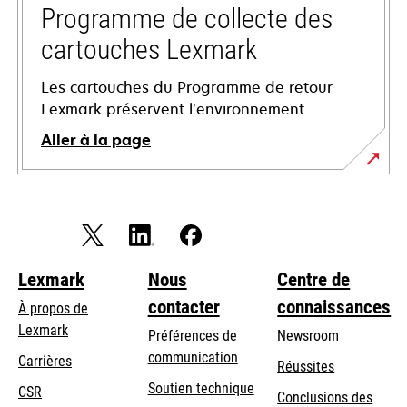
onglet
Programme de collecte des
cartouches Lexmark
Les cartouches du Programme de retour
Lexmark préservent l’environnement.
Aller à la page
Lexmark
Nous
Centre de
contacter
connaissances
À propos de
Lexmark
Préférences de
Newsroom
communication
Carrières
Réussites
s’ouvre
s’ouvre
Soutien technique
CSR
Conclusions des