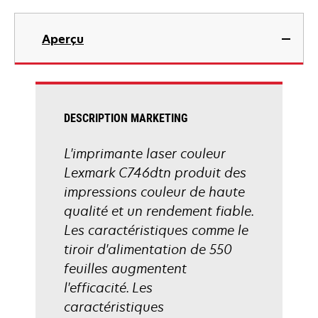
s’ouvre
dans
Aperçu
un
nouvel
onglet
DESCRIPTION MARKETING
L'imprimante laser couleur
Lexmark C746dtn produit des
impressions couleur de haute
qualité et un rendement fiable.
Les caractéristiques comme le
tiroir d'alimentation de 550
feuilles augmentent
l'efficacité. Les
caractéristiques