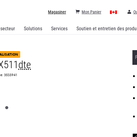
Magasiner
Mon Panier
Ou
 secteur
Solutions
Services
Soutien et entretien des produ
ALISATION
X511
dte
e: 35S5941