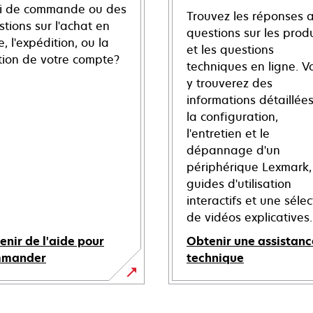
vi de commande ou des
Trouvez les réponses 
tions sur l'achat en
questions sur les produ
e, l'expédition, ou la
et les questions
tion de votre compte?
techniques en ligne. V
y trouverez des
informations détaillées
la configuration,
l'entretien et le
dépannage d'un
périphérique Lexmark,
guides d'utilisation
interactifs et une sélec
de vidéos explicatives.
enir de l'aide pour
Obtenir une assistanc
mmander
technique
s’ouvre
dans