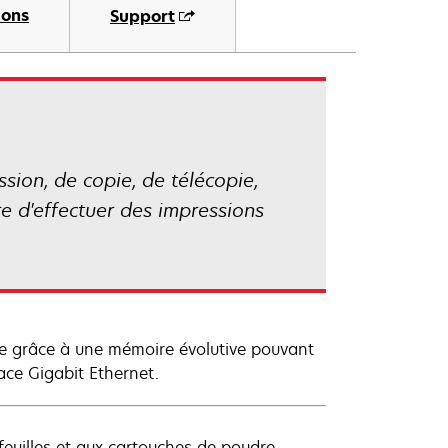
ions
Support
sion, de copie, de télécopie,
re d'effectuer des impressions
pie grâce à une mémoire évolutive pouvant
ace Gigabit Ethernet.
euilles et aux cartouches de poudre