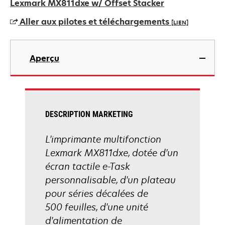
dans
Lexmark MX811dxe w/ Offset Stacker
un
Aller aux pilotes et téléchargements
[LIEN]
nouvel
onglet
s’ouvre
dans
Aperçu
un
nouvel
onglet
DESCRIPTION MARKETING
L'imprimante multifonction
Lexmark MX811dxe, dotée d'un
écran tactile e-Task
personnalisable, d'un plateau
pour séries décalées de
500 feuilles, d'une unité
d'alimentation de