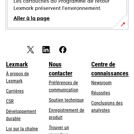
Les cartouches du Programme de retour
Lexmark préservent l’environnement.
Aller à la page
Lexmark
Nous
Centre de
contacter
connaissances
À propos de
Lexmark
Préférences de
Newsroom
communication
Carrières
Réussites
s’ouvre
s’ouvre
Soutien technique
CSR
Conclusions des
dans
dans
Enregistrement de
analystes
Développement
un
un
produit
durable
nouvel
nouvel
Trouver un
onglet
onglet
Loi sur la chaîne