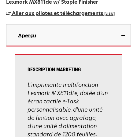
dans
Lexmark MX811de w/ Staple Finisher
un
Aller aux pilotes et téléchargements
[LIEN]
nouvel
onglet
s’ouvre
dans
Aperçu
un
nouvel
onglet
DESCRIPTION MARKETING
L'imprimante multifonction
Lexmark MX811dfe, dotée d'un
écran tactile e-Task
personnalisable, d'une unité
de finition avec agrafage,
d'une unité d'alimentation
standard de 1200 feuilles,