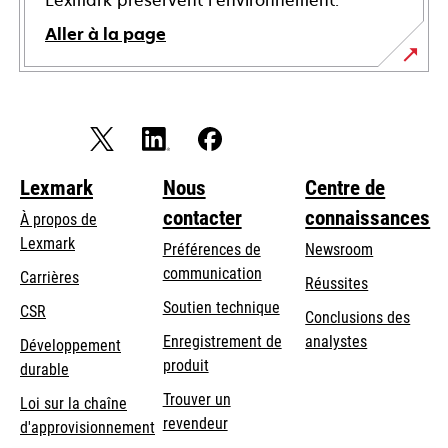
Lexmark préservent l’environnement.
Aller à la page
Lexmark
Nous
Centre de
contacter
connaissances
À propos de
Lexmark
Préférences de
Newsroom
communication
Carrières
Réussites
s’ouvre
s’ouvre
Soutien technique
CSR
Conclusions des
dans
dans
Enregistrement de
analystes
Développement
un
un
produit
durable
nouvel
nouvel
Trouver un
onglet
onglet
Loi sur la chaîne
revendeur
d'approvisionnement