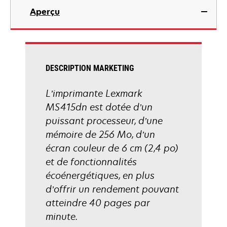
dans
Aperçu
un
nouvel
onglet
DESCRIPTION MARKETING
L’imprimante Lexmark
MS415dn est dotée d’un
puissant processeur, d’une
mémoire de 256 Mo, d’un
écran couleur de 6 cm (2,4 po)
et de fonctionnalités
écoénergétiques, en plus
d’offrir un rendement pouvant
atteindre 40 pages par
minute.