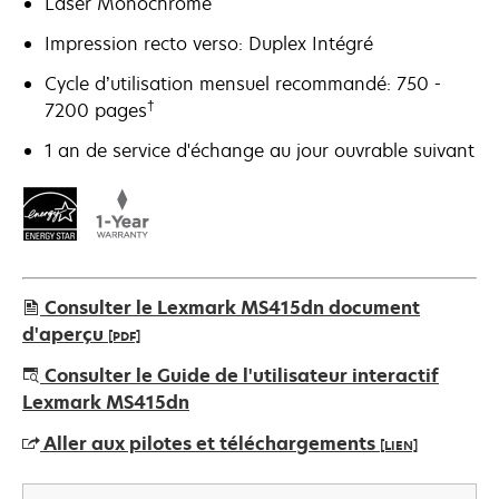
Laser Monochrome
Impression recto verso: Duplex Intégré
Cycle d’utilisation mensuel recommandé: 750 -
†
7200 pages
1 an de service d'échange au jour ouvrable suivant
Consulter le Lexmark MS415dn document
d'aperçu
[PDF]
s’ouvre
Consulter le Guide de l'utilisateur interactif
dans
Lexmark MS415dn
un
Aller aux pilotes et téléchargements
[LIEN]
nouvel
onglet
s’ouvre