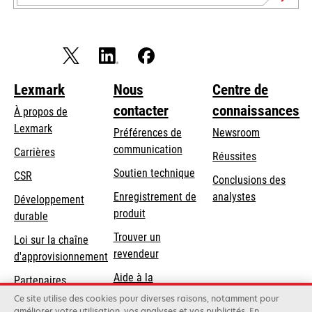
Lexmark
Nous
Centre de
contacter
connaissances
À propos de
Lexmark
Préférences de
Newsroom
communication
Carrières
Réussites
s’ouvre
s’ouvre
Soutien technique
CSR
Conclusions des
dans
dans
Enregistrement de
analystes
Développement
un
un
produit
durable
nouvel
nouvel
Trouver un
onglet
onglet
Loi sur la chaîne
revendeur
d'approvisionnement
Aide à la
Partenaires
Commande
Lexmark
Ce site utilise des cookies pour diverses raisons, notamment pour
améliorer votre utilisation, vos analyses et vos publicités. En