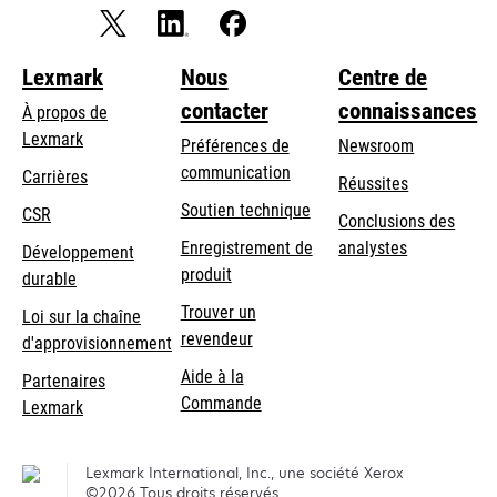
Lexmark
Nous
Centre de
contacter
connaissances
À propos de
Lexmark
Préférences de
Newsroom
communication
Carrières
Réussites
s’ouvre
s’ouvre
Soutien technique
CSR
Conclusions des
dans
dans
Enregistrement de
analystes
Développement
un
un
produit
durable
nouvel
nouvel
Trouver un
onglet
onglet
Loi sur la chaîne
revendeur
d'approvisionnement
Aide à la
Partenaires
Commande
Lexmark
Lexmark International, Inc., une société Xerox
©2026 Tous droits réservés.