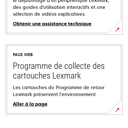
le dépannage d'un périphérique Lexmark,
des guides d'utilisation interactifs et une
sélection de vidéos explicatives.
Obtenir une assistance technique
s’ouvre
dans
un
PAGE WEB
nouvel
onglet
Programme de collecte des
cartouches Lexmark
Les cartouches du Programme de retour
Lexmark préservent l’environnement.
Aller à la page