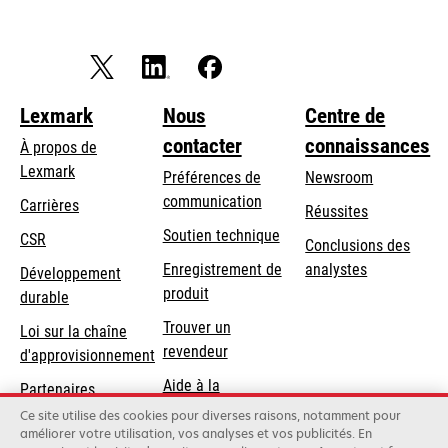
Lexmark
Nous
Centre de
contacter
connaissances
À propos de
Lexmark
Préférences de
Newsroom
communication
Carrières
Réussites
s’ouvre
s’ouvre
Soutien technique
CSR
Conclusions des
dans
dans
Enregistrement de
analystes
Développement
un
un
produit
durable
nouvel
nouvel
Trouver un
onglet
onglet
Loi sur la chaîne
revendeur
d'approvisionnement
Aide à la
Partenaires
Commande
Lexmark
Ce site utilise des cookies pour diverses raisons, notamment pour
améliorer votre utilisation, vos analyses et vos publicités. En