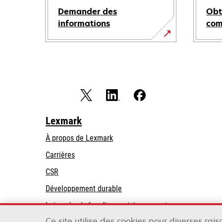
Demander des
Obt
informations
co
Lexmark
À propos de Lexmark
Carrières
CSR
Développement durable
Loi sur la chaîne d'approvisionnement
Ce site utilise des cookies pour diverses rai