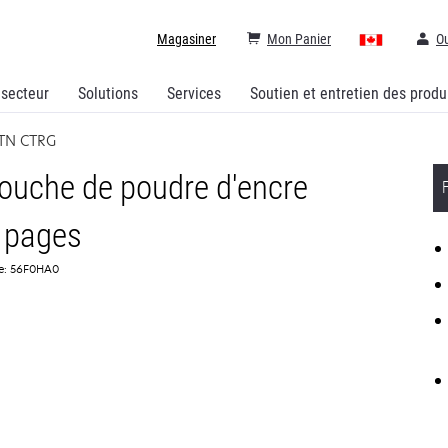
Magasiner
Mon Panier
Ou
 secteur
Solutions
Services
Soutien et entretien des produ
TN CTRG
uche de poudre d'encre
 pages
ce: 56F0HA0