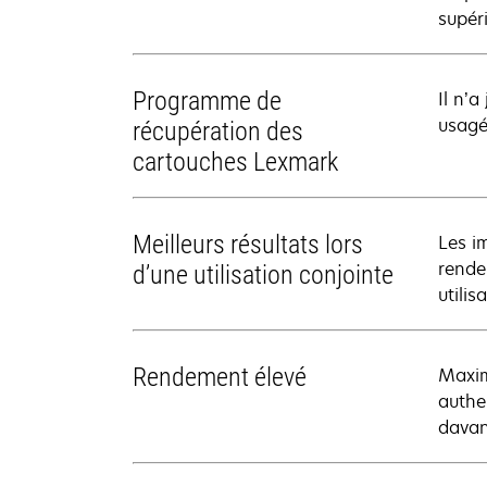
supér
Programme de
Il n’
usagée
récupération des
cartouches Lexmark
Meilleurs résultats lors
Les i
rende
d’une utilisation conjointe
utilis
Rendement élevé
Maxim
authe
davan