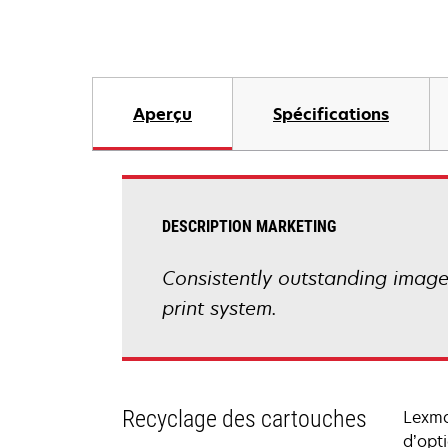
Aperçu
Spécifications
DESCRIPTION MARKETING
Consistently outstanding image q
print system.
Recyclage des cartouches
Lexma
d’opt