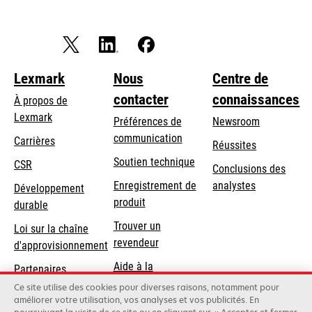
Lexmark
Nous
Centre de
contacter
connaissances
À propos de
Lexmark
Préférences de
Newsroom
communication
Carrières
Réussites
s’ouvre
s’ouvre
Soutien technique
CSR
Conclusions des
dans
dans
Enregistrement de
analystes
Développement
un
un
produit
durable
nouvel
nouvel
Trouver un
onglet
onglet
Loi sur la chaîne
revendeur
d'approvisionnement
Aide à la
Partenaires
Commande
Lexmark
Ce site utilise des cookies pour diverses raisons, notamment pour
améliorer votre utilisation, vos analyses et vos publicités. En