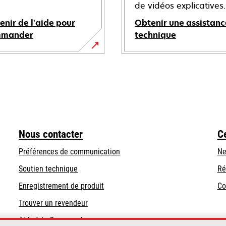
de vidéos explicatives.
enir de l'aide pour
Obtenir une assistanc
mmander
technique
s’ouvre
dans
un
nouvel
onglet
Nous contacter
C
Préférences de communication
Ne
s’ouvre
s’ouvre
Soutien technique
Ré
dans
dans
Enregistrement de produit
Co
un
un
Trouver un revendeur
nouvel
nouvel
onglet
onglet
Aide à la Commande