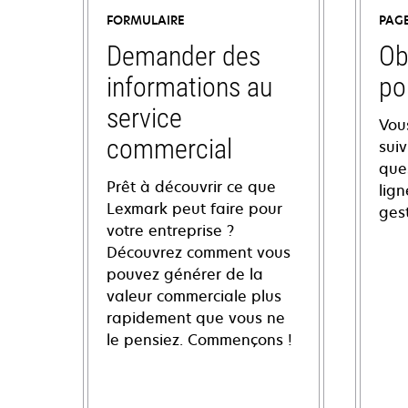
FORMULAIRE
PAG
Demander des
Ob
informations au
po
service
Vou
commercial
sui
ques
Prêt à découvrir ce que
lign
Lexmark peut faire pour
ges
votre entreprise ?
Découvrez comment vous
pouvez générer de la
valeur commerciale plus
rapidement que vous ne
le pensiez. Commençons !