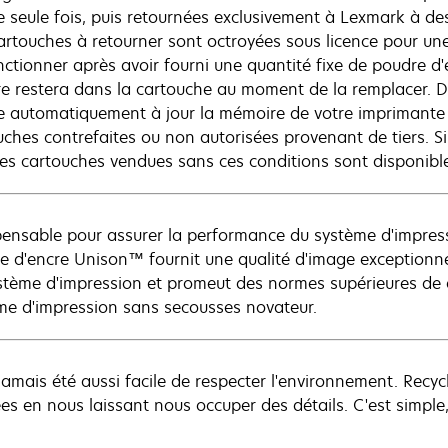
e seule fois, puis retournées exclusivement à Lexmark à des
artouches à retourner sont octroyées sous licence pour une 
nctionner après avoir fourni une quantité fixe de poudre d
re restera dans la cartouche au moment de la remplacer. D
e automatiquement à jour la mémoire de votre imprimante a
uches contrefaites ou non autorisées provenant de tiers. Si 
res cartouches vendues sans ces conditions sont disponibl
pensable pour assurer la performance du système d'impress
e d'encre Unison™ fournit une qualité d'image exceptionnel
stème d'impression et promeut des normes supérieures de 
me d'impression sans secousses novateur.
a jamais été aussi facile de respecter l'environnement. Recy
s en nous laissant nous occuper des détails. C'est simple, i