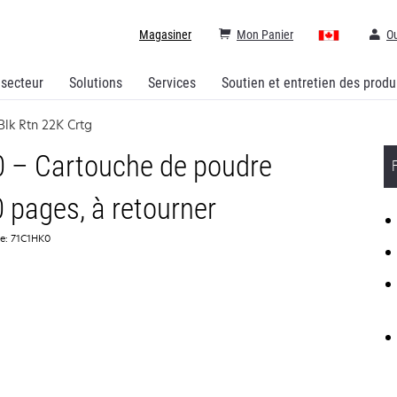
Magasiner
Mon Panier
Ou
 secteur
Solutions
Services
Soutien et entretien des produ
Blk Rtn 22K Crtg
 – Cartouche de poudre
0 pages, à retourner
ce: 71C1HK0