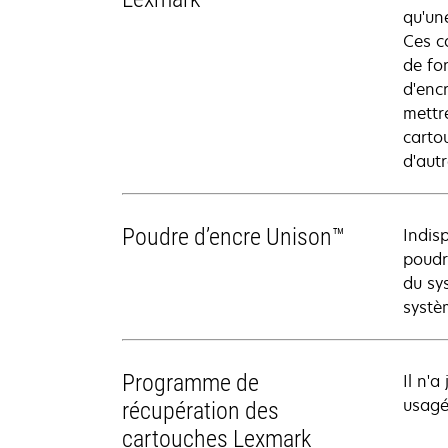
qu'un
Ces c
de fo
d'enc
mettr
carto
d'aut
Poudre d’encre Unison™
Indis
poudr
du sy
systè
Programme de
Il n'
usagée
récupération des
cartouches Lexmark