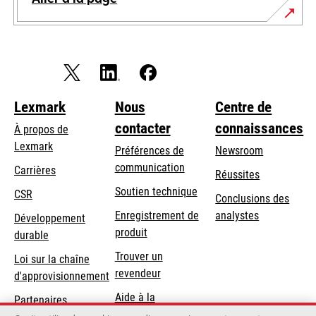
Lexmark
Nous
Centre de
contacter
connaissances
À propos de
Lexmark
Préférences de
Newsroom
communication
Carrières
Réussites
s’ouvre
s’ouvre
Soutien technique
CSR
Conclusions des
dans
dans
Enregistrement de
analystes
Développement
un
un
produit
durable
nouvel
nouvel
Trouver un
onglet
onglet
Loi sur la chaîne
revendeur
d'approvisionnement
Aide à la
Partenaires
Commande