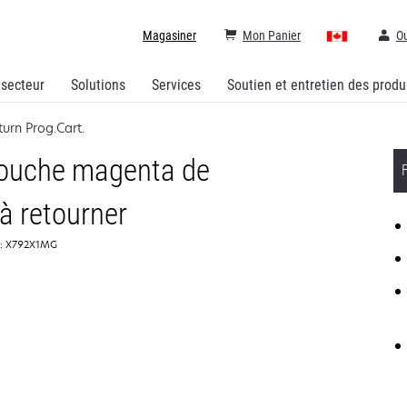
Magasiner
Mon Panier
Ou
 secteur
Solutions
Services
Soutien et entretien des produ
rn Prog.Cart.
ouche magenta de
à retourner
e: X792X1MG