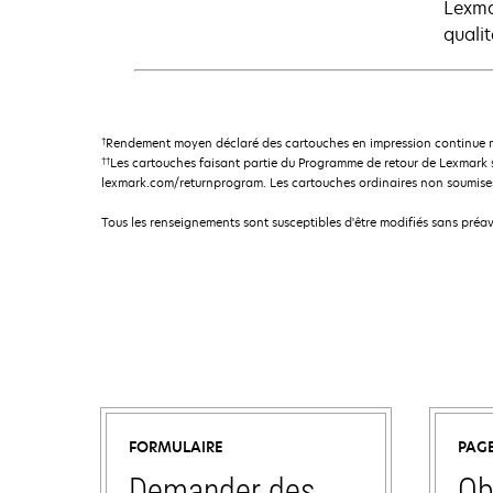
Lexma
quali
†
Rendement moyen déclaré des cartouches en impression continue m
††
Les cartouches faisant partie du Programme de retour de Lexmark 
lexmark.com/returnprogram. Les cartouches ordinaires non soumises
Tous les renseignements sont susceptibles d'être modifiés sans préav
FORMULAIRE
PAG
Demander des
Ob