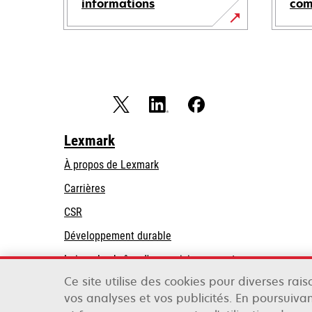
informations
co
Lexmark
À propos de Lexmark
Carrières
CSR
Développement durable
Loi sur la chaîne d'approvisionnement
Ce site utilise des cookies pour diverses rai
Partenaires Lexmark
vos analyses et vos publicités. En poursuivan