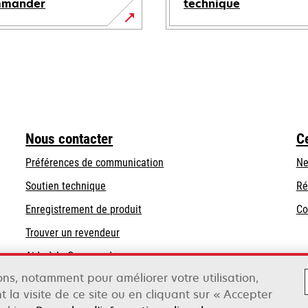
mmander
technique
s’ouvre
dans
un
nouvel
onglet
Nous contacter
C
Préférences de communication
Ne
s’ouvre
s’ouvre
Soutien technique
Ré
dans
dans
Enregistrement de produit
Co
un
un
Trouver un revendeur
nouvel
nouvel
onglet
onglet
Aide à la Commande
sons, notamment pour améliorer votre utilisation,
t la visite de ce site ou en cliquant sur « Accepter