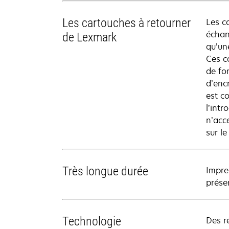
Les cartouches à retourner
Les c
échan
de Lexmark
qu’un
Ces c
de fo
d’enc
est c
l’intr
n’acc
sur l
Très longue durée
Impre
prése
Technologie
Des r