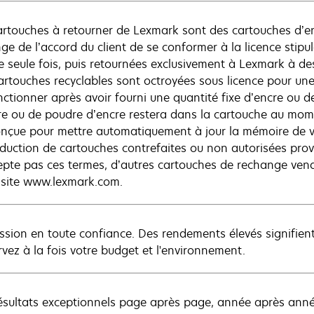
artouches à retourner de Lexmark sont des cartouches d’en
ge de l’accord du client de se conformer à la licence stipul
e seule fois, puis retournées exclusivement à Lexmark à des
artouches recyclables sont octroyées sous licence pour une 
nctionner après avoir fourni une quantité fixe d’encre ou d
re ou de poudre d’encre restera dans la cartouche au mome
onçue pour mettre automatiquement à jour la mémoire de v
oduction de cartouches contrefaites ou non autorisées proven
epte pas ces termes, d’autres cartouches de rechange vend
e site www.lexmark.com.
ssion en toute confiance. Des rendements élevés signifient 
rvez à la fois votre budget et l'environnement.
ésultats exceptionnels page après page, année après anné