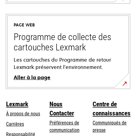
s’ouvre
dans
un
PAGE WEB
nouvel
onglet
Programme de collecte des
cartouches Lexmark
Les cartouches du Programme de retour
Lexmark préservent l’environnement.
Aller à la page
Lexmark
Nous
Centre de
Contacter
connaissances
À propos de nous
Préférences de
Communiqués de
Carrières
communication
presse
s’ouvre
Responsabilité