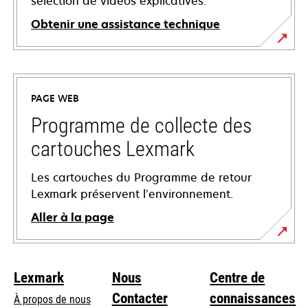
sélection de vidéos explicatives.
Obtenir une assistance technique
s’ouvre
dans
un
PAGE WEB
nouvel
onglet
Programme de collecte des
cartouches Lexmark
Les cartouches du Programme de retour
Lexmark préservent l’environnement.
Aller à la page
Lexmark
Nous
Centre de
Contacter
connaissances
À propos de nous