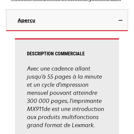
nouvel
onglet
s’ouvre
dans
Aperçu
un
nouvel
onglet
DESCRIPTION COMMERCIALE
Avec une cadence allant
jusqu'à 55 pages à la minute
et un cycle d'impression
mensuel pouvant atteindre
300 000 pages, l'imprimante
MX911de est une introduction
aux produits multifonctions
grand format de Lexmark.