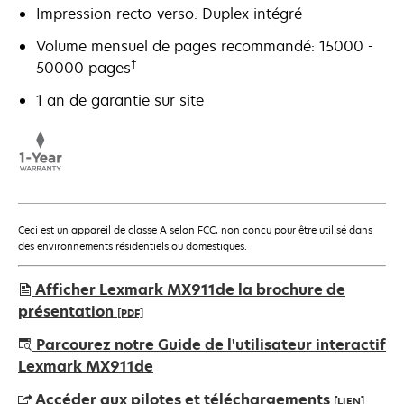
Impression recto-verso: Duplex intégré
Volume mensuel de pages recommandé: 15000 -
†
50000 pages
1 an de garantie sur site
Ceci est un appareil de classe A selon FCC, non conçu pour être utilisé dans
des environnements résidentiels ou domestiques.
Afficher Lexmark MX911de la brochure de
présentation
[PDF]
s’ouvre
Parcourez notre Guide de l'utilisateur interactif
dans
Lexmark MX911de
un
Accéder aux pilotes et téléchargements
[LIEN]