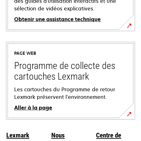
des guides d'utilisation interactifs et une
sélection de vidéos explicatives.
Obtenir une assistance technique
s’ouvre
dans
un
PAGE WEB
nouvel
onglet
Programme de collecte des
cartouches Lexmark
Les cartouches du Programme de retour
Lexmark préservent l’environnement.
Aller à la page
Lexmark
Nous
Centre de