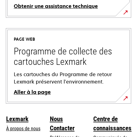
Obtenir une assistance technique
s’ouvre
dans
un
PAGE WEB
nouvel
onglet
Programme de collecte des
cartouches Lexmark
Les cartouches du Programme de retour
Lexmark préservent l’environnement.
Aller à la page
Lexmark
Nous
Centre de
Contacter
connaissances
À propos de nous