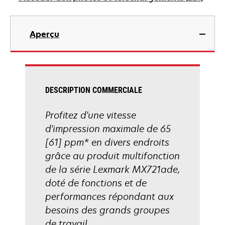
nouvel
onglet
s’ouvre
dans
Aperçu
un
nouvel
onglet
DESCRIPTION COMMERCIALE
Profitez d'une vitesse
d'impression maximale de 65
[61] ppm* en divers endroits
grâce au produit multifonction
de la série Lexmark MX721ade,
doté de fonctions et de
performances répondant aux
besoins des grands groupes
de travail.