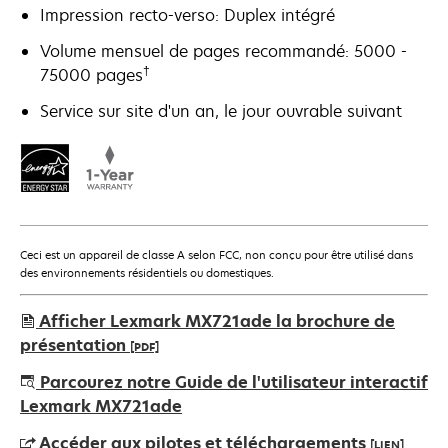
Impression recto-verso: Duplex intégré
Volume mensuel de pages recommandé: 5000 -
†
75000 pages
Service sur site d'un an, le jour ouvrable suivant
Ceci est un appareil de classe A selon FCC, non conçu pour être utilisé dans
des environnements résidentiels ou domestiques.
Afficher Lexmark MX721ade la brochure de
présentation
[PDF]
s’ouvre
Parcourez notre Guide de l'utilisateur interactif
dans
Lexmark MX721ade
un
Accéder aux pilotes et téléchargements
[LIEN]