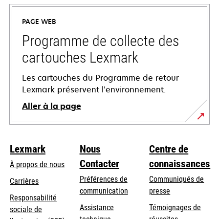
dans
un
PAGE WEB
nouvel
onglet
Programme de collecte des
cartouches Lexmark
Les cartouches du Programme de retour
Lexmark préservent l’environnement.
Aller à la page
Lexmark
Nous
Centre de
Contacter
connaissances
À propos de nous
Préférences de
Communiqués de
Carrières
communication
presse
s’ouvre
Responsabilité
s’ouvre
Assistance
Témoignages de
dans
sociale de
dans
s’ouvre