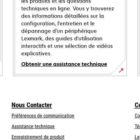
les produits et les questions
techniques en ligne. Vous y trouverez
des informations détaillées sur la
configuration, l'entretien et le
dépannage d'un périphérique
Lexmark, des guides d'utilisation
interactifs et une sélection de vidéos
explicatives.
Obtenir une assistance technique
s’ouvre
dans
un
nouvel
Nous Contacter
C
onglet
Préférences de communication
Co
s’ouvre
s’ouvre
Assistance technique
Té
dans
dans
Enregistrement de produit
Le