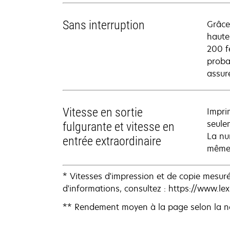
Sans interruption
Grâce
haute
200 fe
proba
assur
Vitesse en sortie
Impri
seule
fulgurante et vitesse en
La nu
entrée extraordinaire
même 
* Vitesses d'impression et de copie mesu
d'informations, consultez : https://www.le
** Rendement moyen à la page selon la n