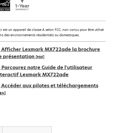
ci est un appareil de classe A selon FCC, non conçu pour être utilisé
ns des environnements résidentiels ou domestiques.
Afficher Lexmark MX722ade la brochure
e présentation
[PDF]
’ouvre
Parcourez notre Guide de l'utilisateur
ans
nteractif Lexmark MX722ade
n
Accéder aux pilotes et téléchargements
ouvel
IEN]
nglet
’ouvre
ans
n
ouvel
nglet