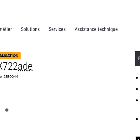
métier
Solutions
Services
Assistance technique
ALISATION
X722
ade
ce: 25B0044