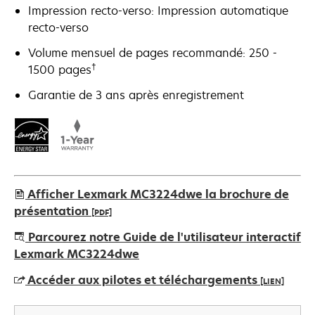
Impression recto-verso: Impression automatique
recto-verso
Volume mensuel de pages recommandé: 250 -
†
1500 pages
Garantie de 3 ans après enregistrement
Afficher Lexmark MC3224dwe la brochure de
présentation
[PDF]
s’ouvre
Parcourez notre Guide de l'utilisateur interactif
dans
Lexmark MC3224dwe
un
Accéder aux pilotes et téléchargements
[LIEN]
nouvel
onglet
s’ouvre