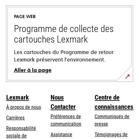
dans
un
PAGE WEB
nouvel
onglet
Programme de collecte des
cartouches Lexmark
Les cartouches du Programme de retour
Lexmark préservent l’environnement.
Aller à la page
Lexmark
Nous
Centre de
Contacter
connaissances
À propos de nous
Préférences de
Communiqués de
Carrières
communication
presse
s’ouvre
Responsabilité
s’ouvre
Assistance
Témoignages de
dans
sociale de