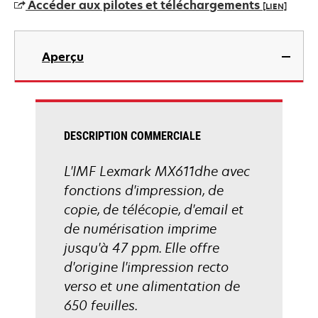
Accéder aux pilotes et téléchargements
[LIEN]
nouvel
onglet
s’ouvre
dans
Aperçu
un
nouvel
onglet
DESCRIPTION COMMERCIALE
L'IMF Lexmark MX611dhe avec
fonctions d'impression, de
copie, de télécopie, d'email et
de numérisation imprime
jusqu'à 47 ppm. Elle offre
d'origine l'impression recto
verso et une alimentation de
650 feuilles.