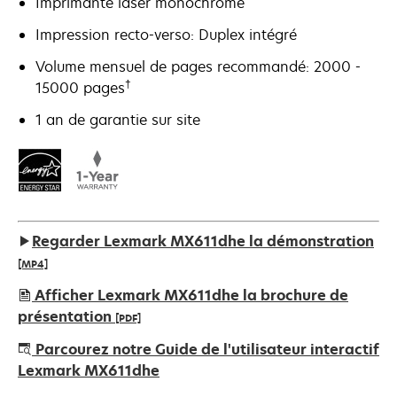
Imprimante laser monochrome
Impression recto-verso: Duplex intégré
Volume mensuel de pages recommandé: 2000 -
†
15000 pages
1 an de garantie sur site
Regarder Lexmark MX611dhe la démonstration
[MP4]
Afficher Lexmark MX611dhe la brochure de
présentation
[PDF]
s’ouvre
Parcourez notre Guide de l'utilisateur interactif
dans
Lexmark MX611dhe
un