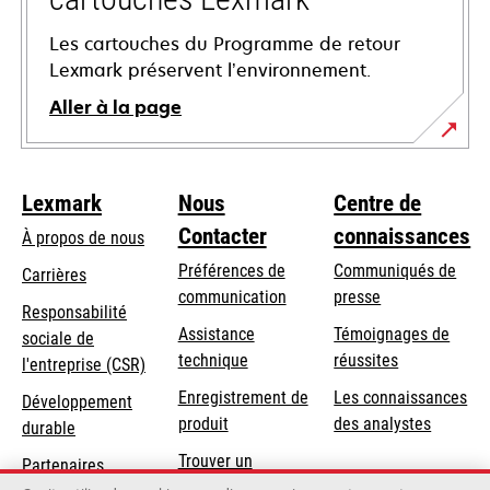
Les cartouches du Programme de retour
Lexmark préservent l’environnement.
Aller à la page
Lexmark
Nous
Centre de
Contacter
connaissances
À propos de nous
Préférences de
Communiqués de
Carrières
communication
presse
s’ouvre
Responsabilité
s’ouvre
Assistance
Témoignages de
dans
sociale de
dans
s’ouvre
technique
réussites
un
s’ouvre
l'entreprise (CSR)
un
dans
nouvel
dans
Enregistrement de
Les connaissances
Développement
nouvel
un
onglet
un
produit
des analystes
durable
onglet
nouvel
nouvel
Trouver un
onglet
Partenaires
onglet
revendeur