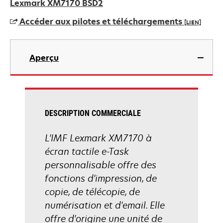
dans
Lexmark XM7170 BSD2
un
Accéder aux pilotes et téléchargements
[LIEN]
nouvel
onglet
s’ouvre
dans
Aperçu
un
nouvel
onglet
DESCRIPTION COMMERCIALE
L'IMF Lexmark XM7170 à
écran tactile e-Task
personnalisable offre des
fonctions d'impression, de
copie, de télécopie, de
numérisation et d'email. Elle
offre d'origine une unité de