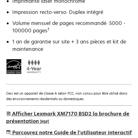
Imprimante laser monochrome
Impression recto-verso: Duplex intégré
Volume mensuel de pages recommandé: 5000 -
†
100000 pages
1 an de garantie sur site + 3 ans pièces et kit de
maintenance
Ceci est un appareil de classe A selon FCC, non conçu pour être utilisé dans
des environnements résidentiels ou domestiques.
Afficher Lexmark XM7170 BSD2 la brochure de
présentation
[PDF]
s’ouvre
Parcourez notre Guide de l'utilisateur interactif