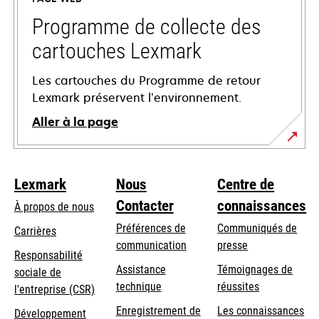
nouvel
onglet
Programme de collecte des
cartouches Lexmark
Les cartouches du Programme de retour
Lexmark préservent l’environnement.
Aller à la page
Lexmark
Nous
Centre de
Contacter
connaissances
À propos de nous
Préférences de
Communiqués de
Carrières
communication
presse
s’ouvre
Responsabilité
s’ouvre
Assistance
Témoignages de
dans
sociale de
dans
s’ouvre
technique
réussites
un
s’ouvre
l'entreprise (CSR)
un
dans
nouvel
dans
Enregistrement de
Les connaissances
Développement