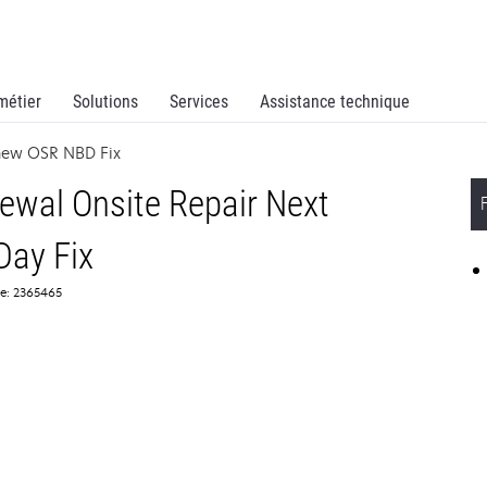
métier
Solutions
Services
Assistance technique
new OSR NBD Fix
wal Onsite Repair Next
Day Fix
ce: 2365465