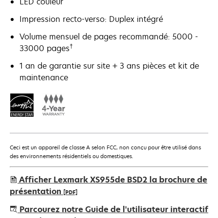
LED couleur
Impression recto-verso: Duplex intégré
Volume mensuel de pages recommandé: 5000 -
†
33000 pages
1 an de garantie sur site + 3 ans pièces et kit de
maintenance
Ceci est un appareil de classe A selon FCC, non conçu pour être utilisé dans
des environnements résidentiels ou domestiques.
Afficher Lexmark XS955de BSD2 la brochure de
présentation
[PDF]
s’ouvre
Parcourez notre Guide de l'utilisateur interactif