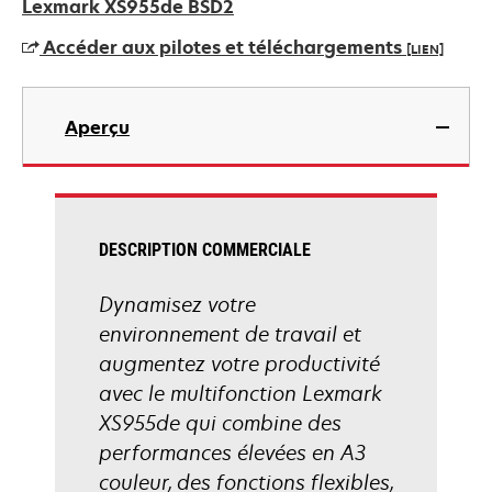
dans
Lexmark XS955de BSD2
un
Accéder aux pilotes et téléchargements
[LIEN]
nouvel
onglet
s’ouvre
dans
Aperçu
un
nouvel
onglet
DESCRIPTION COMMERCIALE
Dynamisez votre
environnement de travail et
augmentez votre productivité
avec le multifonction Lexmark
XS955de qui combine des
performances élevées en A3
couleur, des fonctions flexibles,