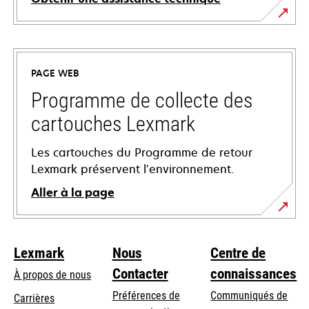
s’ouvre
dans
un
PAGE WEB
nouvel
onglet
Programme de collecte des
cartouches Lexmark
Les cartouches du Programme de retour
Lexmark préservent l’environnement.
Aller à la page
Lexmark
Nous
Centre de
Contacter
connaissances
À propos de nous
Préférences de
Communiqués de
Carrières