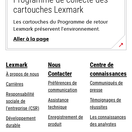
cartouches Lexmark
Les cartouches du Programme de retour
Lexmark préservent l’environnement.
Aller à la page
Lexmark
Nous
Centre de
Contacter
connaissances
À propos de nous
Préférences de
Communiqués de
Carrières
communication
presse
s’ouvre
Responsabilité
s’ouvre
Assistance
Témoignages de
dans
sociale de
dans
s’ouvre
technique
réussites
un
s’ouvre
l'entreprise (CSR)
un
dans
nouvel
dans
Enregistrement de
Les connaissances
Développement
nouvel
un
onglet
un
produit
des analystes
durable
onglet
nouvel
nouvel