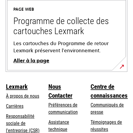
un
PAGE WEB
nouvel
onglet
Programme de collecte des
cartouches Lexmark
Les cartouches du Programme de retour
Lexmark préservent l’environnement.
Aller à la page
Lexmark
Nous
Centre de
Contacter
connaissances
À propos de nous
Préférences de
Communiqués de
Carrières
communication
presse
s’ouvre
Responsabilité
s’ouvre
Assistance
Témoignages de
dans
sociale de
dans
s’ouvre
technique
réussites
un
s’ouvre
l'entreprise (CSR)