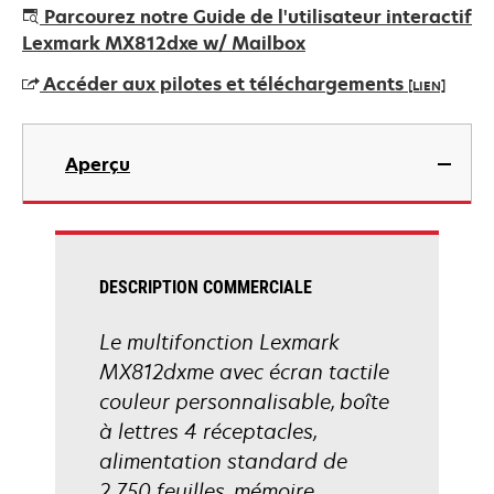
s’ouvre
Parcourez notre Guide de l'utilisateur interactif
dans
Lexmark MX812dxe w/ Mailbox
un
Accéder aux pilotes et téléchargements
[LIEN]
nouvel
onglet
s’ouvre
dans
Aperçu
un
nouvel
onglet
DESCRIPTION COMMERCIALE
Le multifonction Lexmark
MX812dxme avec écran tactile
couleur personnalisable, boîte
à lettres 4 réceptacles,
alimentation standard de
2 750 feuilles, mémoire