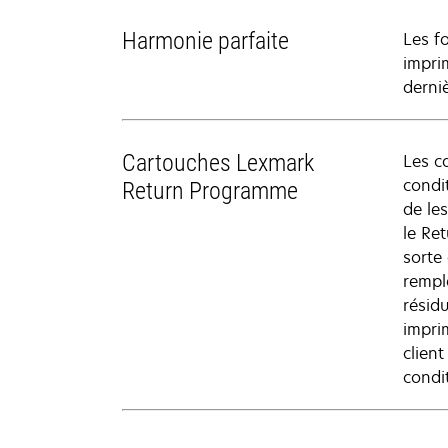
Harmonie parfaite
Les f
impri
derni
Cartouches Lexmark
Les c
condit
Return Programme
de le
le Re
sorte
rempl
résid
impri
clien
condi