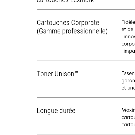
Cartouches Corporate
Fidèl
et de
(Gamme professionnelle)
l'inn
corpo
l'impa
Toner Unison™
Essen
garan
et un
Longue durée
Maxim
carto
carto