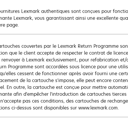
ournitures Lexmark authentiques sont conçues pour foncti
mante Lexmark, vous garantissant ainsi une excellente quali
ère page.
artouches couvertes par le Lexmark Return Programme son
ion que le client accepte de respecter le contrat de licence 
s renvoyer à Lexmark exclusivement, pour refabrication et/
turn Programme sont accordées sous licence pour une utilis
 qu'elles cessent de fonctionner après avoir fourni une cert
acement de la cartouche s'impose, elle peut encore conteni
uel. En outre, la cartouche est conçue pour mettre automat
mante afin d'empêcher l'introduction de cartouches tierces 
t n'accepte pas ces conditions, des cartouches de rechang
tions ci-dessus sont disponibles sur www.lexmark.com.