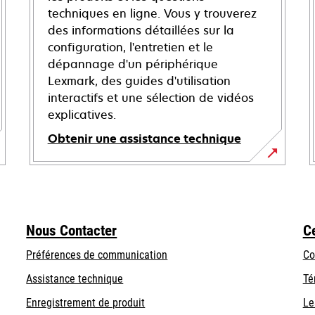
techniques en ligne. Vous y trouverez
des informations détaillées sur la
configuration, l'entretien et le
dépannage d'un périphérique
Lexmark, des guides d'utilisation
interactifs et une sélection de vidéos
explicatives.
Obtenir une assistance technique
s’ouvre
dans
un
nouvel
Nous Contacter
C
onglet
Préférences de communication
Co
s’ouvre
s’ouvre
Assistance technique
Té
dans
dans
Enregistrement de produit
Le
un
un