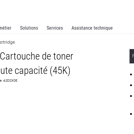
métier
Solutions
Services
Assistance technique
rtridge
artouche de toner
aute capacité (45K)
ce: 62D2X0E