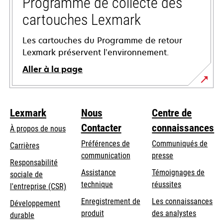
Programme de collecte des
cartouches Lexmark
Les cartouches du Programme de retour
Lexmark préservent l’environnement.
Aller à la page
Lexmark
Nous
Centre de
Contacter
connaissances
À propos de nous
Préférences de
Communiqués de
Carrières
communication
presse
s’ouvre
Responsabilité
s’ouvre
Assistance
Témoignages de
dans
sociale de
dans
s’ouvre
technique
réussites
un
s’ouvre
l'entreprise (CSR)
un
dans
nouvel
dans
Enregistrement de
Les connaissances
Développement
nouvel
un
onglet
un
produit
des analystes
durable
onglet
nouvel
nouvel