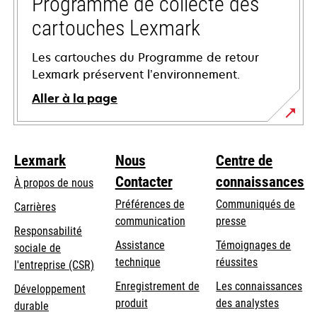
Programme de collecte des
cartouches Lexmark
Les cartouches du Programme de retour
Lexmark préservent l’environnement.
Aller à la page
Lexmark
Nous
Centre de
Contacter
connaissances
À propos de nous
Préférences de
Communiqués de
Carrières
communication
presse
s’ouvre
Responsabilité
s’ouvre
Assistance
Témoignages de
dans
sociale de
dans
s’ouvre
technique
réussites
un
s’ouvre
l'entreprise (CSR)
un
dans
nouvel
dans
Enregistrement de
Les connaissances
Développement
nouvel
un
onglet
un
produit
des analystes
durable
onglet
nouvel
nouvel