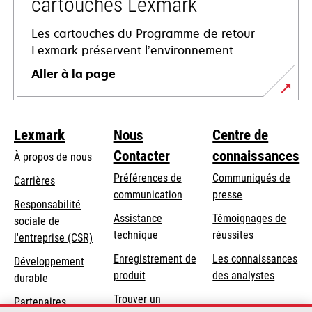
cartouches Lexmark
Les cartouches du Programme de retour
Lexmark préservent l’environnement.
Aller à la page
Lexmark
Nous
Centre de
Contacter
connaissances
À propos de nous
Préférences de
Communiqués de
Carrières
communication
presse
s’ouvre
Responsabilité
s’ouvre
Assistance
Témoignages de
dans
sociale de
dans
s’ouvre
technique
réussites
un
s’ouvre
l'entreprise (CSR)
un
dans
nouvel
dans
Enregistrement de
Les connaissances
Développement
nouvel
un
onglet
un
produit
des analystes
durable
onglet
nouvel
nouvel
Trouver un
onglet
Partenaires
onglet