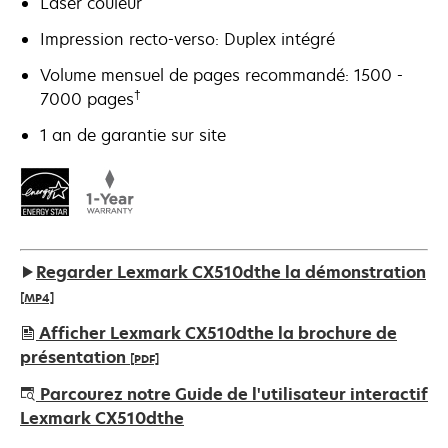
Laser couleur
Impression recto-verso: Duplex intégré
Volume mensuel de pages recommandé: 1500 -
†
7000 pages
1 an de garantie sur site
Regarder Lexmark CX510dthe la démonstration
[MP4]
Afficher Lexmark CX510dthe la brochure de
présentation
[PDF]
s’ouvre
Parcourez notre Guide de l'utilisateur interactif
dans
Lexmark CX510dthe
un