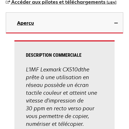
Accéder aux pilotes et téléchargements
[LIEN]
nouvel
onglet
s’ouvre
dans
Aperçu
un
nouvel
onglet
DESCRIPTION COMMERCIALE
L'IMF Lexmark CX510dthe
prête à une utilisation en
réseau possède un écran
tactile couleur et atteint une
vitesse d'impression de
30 ppm en recto verso pour
vous permettre de copier,
numériser et télécopier.