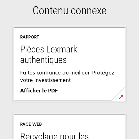
Contenu connexe
RAPPORT
Pièces Lexmark
authentiques
Faites confiance au meilleur. Protégez
votre investissement
Afficher le PDF
s’ouvre
dans
un
PAGE WEB
nouvel
onglet
Recyclage pour les