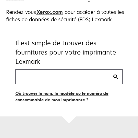
s’ouvre
Rendez-vous
Xerox.com
pour accéder à toutes les
dans
fiches de données de sécurité (FDS) Lexmark.
un
nouvel
onglet
Il est simple de trouver des
fournitures pour votre imprimante
Lexmark
Trouver
mes
consommables
Où trouver le nom, le modèle ou le numéro de
consommable de mon imprimante ?