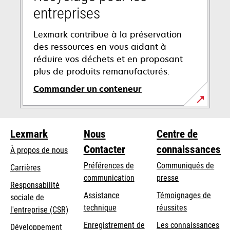
entreprises
Lexmark contribue à la préservation
des ressources en vous aidant à
réduire vos déchets et en proposant
plus de produits remanufacturés.
Commander un conteneur
s’ouvre
dans
Lexmark
Nous
Centre de
un
nouvel
Contacter
connaissances
À propos de nous
onglet
Préférences de
Communiqués de
Carrières
communication
presse
s’ouvre
Responsabilité
s’ouvre
Assistance
Témoignages de
dans
sociale de
dans
s’ouvre
technique
réussites
un
s’ouvre
l'entreprise (CSR)
un
dans
nouvel
dans
Enregistrement de
Les connaissances
Développement