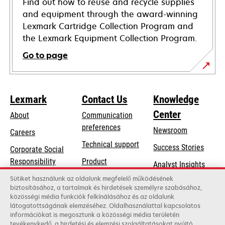
Find out how to reuse and recycle supplies
and equipment through the award-winning
Lexmark Cartridge Collection Program and
the Lexmark Equipment Collection Program.
Go to page
Lexmark
Contact Us
Knowledge
Center
About
Communication
preferences
Newsroom
Careers
opens
Technical support
Success Stories
Corporate Social
in
opens
Responsibility
Product
Analyst Insights
a
in
registration
Sustainability
Sütiket használunk az oldalunk megfelelő működésének
new
a
biztosításához, a tartalmak és hirdetések személyre szabásához,
Find a dealer
tab
Lexmark Partners
közösségi média funkciók felkínálásához és az oldalunk
new
látogatottságának elemzéséhez. Oldalhasználattal kapcsolatos
List of wholesalers
tab
információkat is megosztunk a közösségi média területén
tevékenykedő, a hirdetési és elemzési szolgáltatásokat nyújtó