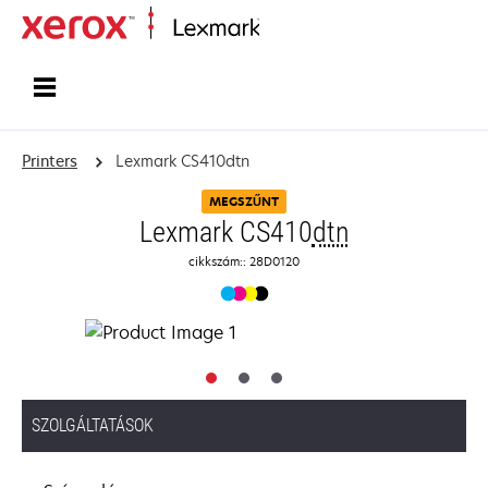
Home
Printers
Lexmark CS410dtn
MEGSZŰNT
Lexmark CS410
dtn
cikkszám:: 28D0120
SZOLGÁLTATÁSOK