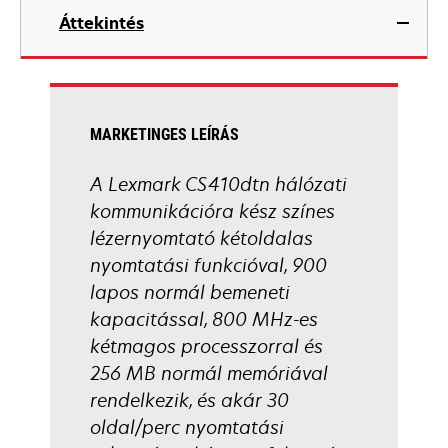
in
Áttekintés
a
new
tab
MARKETINGES LEÍRÁS
A Lexmark CS410dtn hálózati
kommunikációra kész színes
lézernyomtató kétoldalas
nyomtatási funkcióval, 900
lapos normál bemeneti
kapacitással, 800 MHz-es
kétmagos processzorral és
256 MB normál memóriával
rendelkezik, és akár 30
oldal/perc nyomtatási