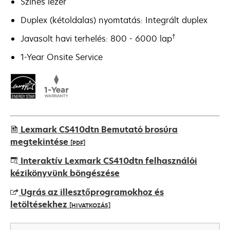
Színes lézer
Duplex (kétoldalas) nyomtatás: Integrált duplex
†
Javasolt havi terhelés: 800 - 6000 lap
1-Year Onsite Service
Lexmark CS410dtn Bemutató brosúra
megtekintése
[PDF]
opens
Interaktív Lexmark CS410dtn felhasználói
in
kézikönyvünk böngészése
a
Ugrás az illesztőprogramokhoz és
new
letöltésekhez
[HIVATKOZÁS]
tab
opens