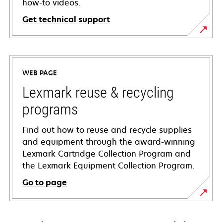
how-to videos.
Get technical support
opens
in
a
WEB PAGE
new
tab
Lexmark reuse & recycling
programs
Find out how to reuse and recycle supplies
and equipment through the award-winning
Lexmark Cartridge Collection Program and
the Lexmark Equipment Collection Program.
Go to page