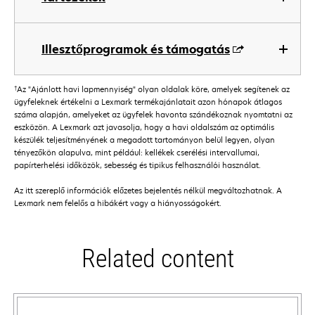
Illesztőprogramok és támogatás
†
Az "Ajánlott havi lapmennyiség" olyan oldalak köre, amelyek segítenek az
ügyfeleknek értékelni a Lexmark termékajánlatait azon hónapok átlagos
száma alapján, amelyeket az ügyfelek havonta szándékoznak nyomtatni az
eszközön. A Lexmark azt javasolja, hogy a havi oldalszám az optimális
készülék teljesítményének a megadott tartományon belül legyen, olyan
tényezőkön alapulva, mint például: kellékek cserélési intervallumai,
papírterhelési időközök, sebesség és tipikus felhasználói használat.
Az itt szereplő információk előzetes bejelentés nélkül megváltozhatnak. A
Lexmark nem felelős a hibákért vagy a hiányosságokért.
Related content