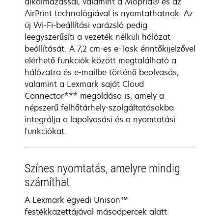
alkalmazással, valamint a Mopria® és az
AirPrint technológiával is nyomtathatnak. Az
új Wi-Fi-beállítási varázsló pedig
leegyszerűsíti a vezeték nélküli hálózat
beállítását. A 7,2 cm-es e-Task érintőkijelzővel
elérhető funkciók között megtalálható a
hálózatra és e-mailbe történő beolvasás,
valamint a Lexmark saját Cloud
Connector*** megoldása is, amely a
népszerű felhőtárhely-szolgáltatásokba
integrálja a lapolvasási és a nyomtatási
funkciókat.
Színes nyomtatás, amelyre mindig
számíthat
A Lexmark egyedi Unison™
festékkazettájával másodpercek alatt