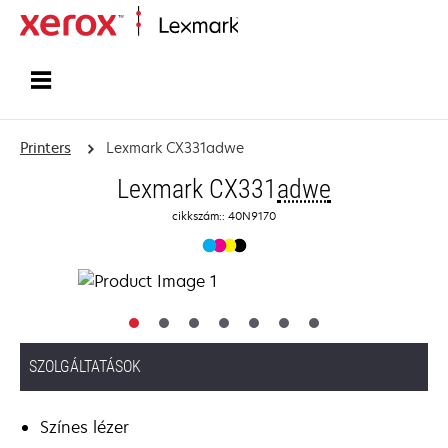
Home
Printers
Lexmark CX331adwe
Lexmark CX331
adwe
cikkszám:: 40N9170
SZOLGÁLTATÁSOK
Színes lézer