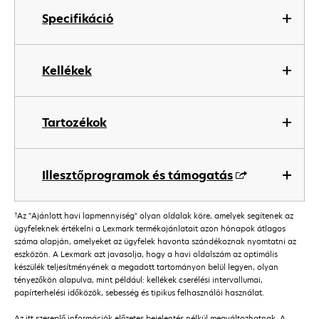
Specifikáció
Kellékek
Tartozékok
Illesztőprogramok és támogatás
†
Az "Ajánlott havi lapmennyiség" olyan oldalak köre, amelyek segítenek az
ügyfeleknek értékelni a Lexmark termékajánlatait azon hónapok átlagos
száma alapján, amelyeket az ügyfelek havonta szándékoznak nyomtatni az
eszközön. A Lexmark azt javasolja, hogy a havi oldalszám az optimális
készülék teljesítményének a megadott tartományon belül legyen, olyan
tényezőkön alapulva, mint például: kellékek cserélési intervallumai,
papírterhelési időközök, sebesség és tipikus felhasználói használat.
Az itt szereplő információk előzetes bejelentés nélkül megváltozhatnak. A