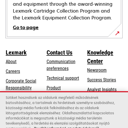
and equipment through the award-winning
Lexmark Cartridge Collection Program and
the Lexmark Equipment Collection Program.
Go to page
Lexmark
Contact Us
Knowledge
Center
About
Communication
preferences
Newsroom
Careers
opens
Technical support
Success Stories
Corporate Social
in
opens
Responsibility
Product
Analyst Insights
a
in
registration
Sustainability
Sütiket használunk az oldalunk megfelelő működésének
new
a
biztosításához, a tartalmak és hirdetések személyre szabásához,
Find a dealer
tab
Lexmark Partners
közösségi média funkciók felkínálásához és az oldalunk
new
látogatottságának elemzéséhez. Oldalhasználattal kapcsolatos
List of wholesalers
tab
információkat is megosztunk a közösségi média területén
tevékenykedő, a hirdetési és elemzési szolgáltatásokat nyújtó