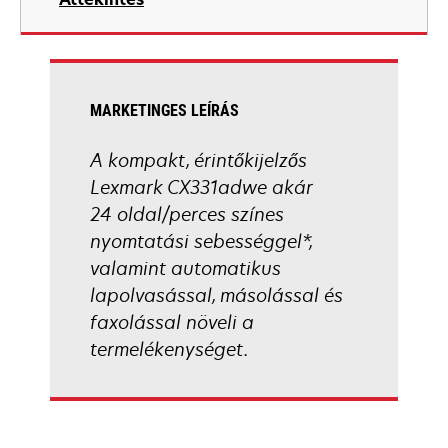
a
new
tab
MARKETINGES LEÍRÁS
A kompakt, érintőkijelzős
Lexmark CX331adwe akár
24 oldal/perces színes
nyomtatási sebességgel*,
valamint automatikus
lapolvasással, másolással és
faxolással növeli a
termelékenységet.