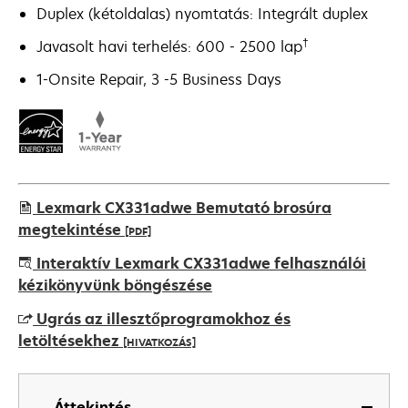
Duplex (kétoldalas) nyomtatás: Integrált duplex
†
Javasolt havi terhelés: 600 - 2500 lap
1-Onsite Repair, 3 -5 Business Days
Lexmark CX331adwe Bemutató brosúra
megtekintése
[PDF]
opens
Interaktív Lexmark CX331adwe felhasználói
in
kézikönyvünk böngészése
a
Ugrás az illesztőprogramokhoz és
new
letöltésekhez
[HIVATKOZÁS]
tab
opens
in
Áttekintés