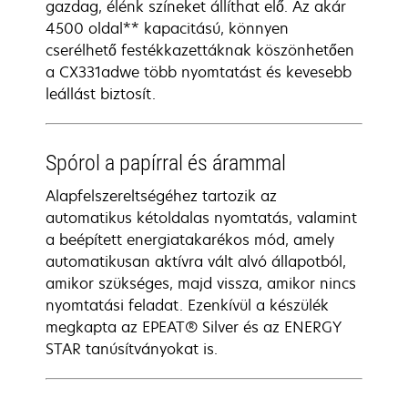
gazdag, élénk színeket állíthat elő. Az akár
4500 oldal** kapacitású, könnyen
cserélhető festékkazettáknak köszönhetően
a CX331adwe több nyomtatást és kevesebb
leállást biztosít.
Spórol a papírral és árammal
Alapfelszereltségéhez tartozik az
automatikus kétoldalas nyomtatás, valamint
a beépített energiatakarékos mód, amely
automatikusan aktívra vált alvó állapotból,
amikor szükséges, majd vissza, amikor nincs
nyomtatási feladat. Ezenkívül a készülék
megkapta az EPEAT® Silver és az ENERGY
STAR tanúsítványokat is.