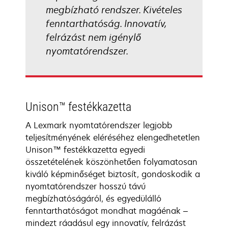
megbízható rendszer. Kivételes
fenntarthatóság. Innovatív,
felrázást nem igénylő
nyomtatórendszer.
Unison™ festékkazetta
A Lexmark nyomtatórendszer legjobb
teljesítményének eléréséhez elengedhetetlen
Unison™ festékkazetta egyedi
összetételének köszönhetően folyamatosan
kiváló képminőséget biztosít, gondoskodik a
nyomtatórendszer hosszú távú
megbízhatóságáról, és egyedülálló
fenntarthatóságot mondhat magáénak –
mindezt ráadásul egy innovatív, felrázást