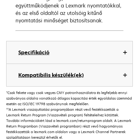
együttműködjenek a Lexmark nyomtatókkal,
és az első oldaltól az utolsóig kitűnő
nyomtatási minőséget biztosítsanak.
Specifikáció
Kompatibilis készülék(ek)
†
Csak fekete vagy csak vegyes CMY patronhasználatra és legfeljebb ennyi
szabványos oldalra vonatkozó átlagos kapacitási érték egyoldalas üzemmód
esetén az ISO/IEC 19798 szabványnak megfelelően.
††
A Lexmark visszajuttatási programjában részt vevő festékkazetták a
Lexmark Return Program (Visszavételi program) feltételeihez kötöttek.
További információkért lásd a lexmark.com/returnprogram oldalt. A Lexmark
Return Programban (Visszavételi programban) részt vevő hagyományos
festékkazetták a lexmark.com oldalon vagy a Lexmark Channel Partnerek
szolgáltatáson keresztül érhetők el.