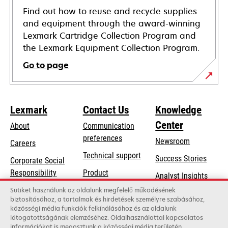
Find out how to reuse and recycle supplies
and equipment through the award-winning
Lexmark Cartridge Collection Program and
the Lexmark Equipment Collection Program.
Go to page
Lexmark
Contact Us
Knowledge
Center
About
Communication
preferences
Newsroom
Careers
opens
Technical support
Success Stories
Corporate Social
in
opens
Responsibility
Product
Analyst Insights
a
in
registration
Sustainability
Sütiket használunk az oldalunk megfelelő működésének
new
a
biztosításához, a tartalmak és hirdetések személyre szabásához,
Find a dealer
tab
Lexmark Partners
közösségi média funkciók felkínálásához és az oldalunk
new
látogatottságának elemzéséhez. Oldalhasználattal kapcsolatos
List of wholesalers
tab
információkat is megosztunk a közösségi média területén