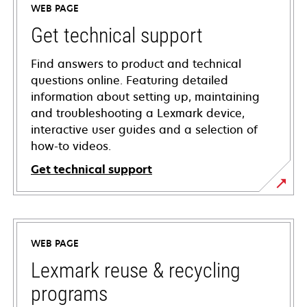
WEB PAGE
Get technical support
Find answers to product and technical
questions online. Featuring detailed
information about setting up, maintaining
and troubleshooting a Lexmark device,
interactive user guides and a selection of
how-to videos.
Get technical support
opens
in
a
WEB PAGE
new
tab
Lexmark reuse & recycling
programs