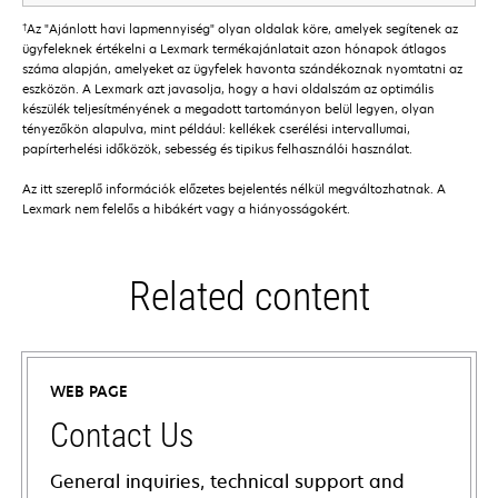
†
Az "Ajánlott havi lapmennyiség" olyan oldalak köre, amelyek segítenek az
ügyfeleknek értékelni a Lexmark termékajánlatait azon hónapok átlagos
száma alapján, amelyeket az ügyfelek havonta szándékoznak nyomtatni az
eszközön. A Lexmark azt javasolja, hogy a havi oldalszám az optimális
készülék teljesítményének a megadott tartományon belül legyen, olyan
tényezőkön alapulva, mint például: kellékek cserélési intervallumai,
papírterhelési időközök, sebesség és tipikus felhasználói használat.
Az itt szereplő információk előzetes bejelentés nélkül megváltozhatnak. A
Lexmark nem felelős a hibákért vagy a hiányosságokért.
Related content
WEB PAGE
Contact Us
General inquiries, technical support and