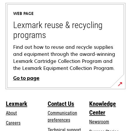
in
a
WEB PAGE
new
tab
Lexmark reuse & recycling
programs
Find out how to reuse and recycle supplies
and equipment through the award-winning
Lexmark Cartridge Collection Program and
the Lexmark Equipment Collection Program.
Go to page
Lexmark
Contact Us
Knowledge
Center
About
Communication
preferences
Newsroom
Careers
opens
Technical support