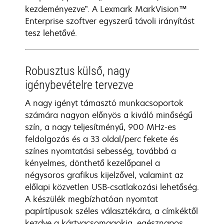
kezdeményezve”. A Lexmark MarkVision™
Enterprise szoftver egyszerű távoli irányítást
tesz lehetővé.
Robusztus külső, nagy
igénybevételre tervezve
A nagy igényt támasztó munkacsoportok
számára nagyon előnyös a kiváló minőségű
szín, a nagy teljesítményű, 900 MHz-es
feldolgozás és a 33 oldal/perc fekete és
színes nyomtatási sebesség, továbbá a
kényelmes, dönthető kezelőpanel a
négysoros grafikus kijelzővel, valamint az
előlapi közvetlen USB-csatlakozási lehetőség.
A készülék megbízhatóan nyomtat
papírtípusok széles választékára, a címkéktől
kezdve a kártyacsomagokig, egésznapos