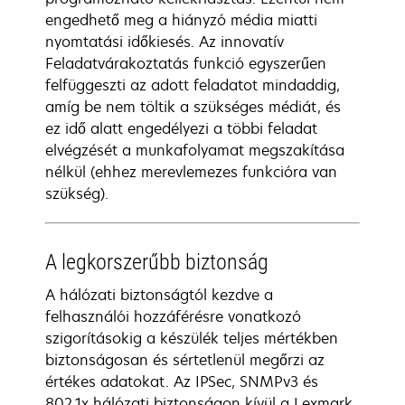
engedhető meg a hiányzó média miatti
nyomtatási időkiesés. Az innovatív
Feladatvárakoztatás funkció egyszerűen
felfüggeszti az adott feladatot mindaddig,
amíg be nem töltik a szükséges médiát, és
ez idő alatt engedélyezi a többi feladat
elvégzését a munkafolyamat megszakítása
nélkül (ehhez merevlemezes funkcióra van
szükség).
A legkorszerűbb biztonság
A hálózati biztonságtól kezdve a
felhasználói hozzáférésre vonatkozó
szigorításokig a készülék teljes mértékben
biztonságosan és sértetlenül megőrzi az
értékes adatokat. Az IPSec, SNMPv3 és
802.1x hálózati biztonságon kívül a Lexmark