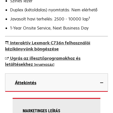
Színes lézer
Duplex (kétoldalas) nyomtatás: Nem elérhető
†
Javasolt havi terhelés: 2500 - 10000 lap
1-Year Onsite Service, Next Business Day
Interaktív Lexmark C736n felhasználói
kézikönyvünk böngészése
Ugrás az illesztőprogramokhoz és
letöltésekhez
[HIVATKOZÁS]
opens
in
Áttekintés
a
new
tab
MARKETINGES LEÍRÁS