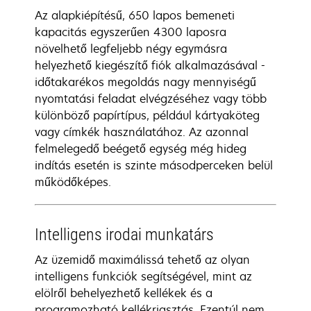
Az alapkiépítésű, 650 lapos bemeneti
kapacitás egyszerűen 4300 laposra
növelhető legfeljebb négy egymásra
helyezhető kiegészítő fiók alkalmazásával -
időtakarékos megoldás nagy mennyiségű
nyomtatási feladat elvégzéséhez vagy több
különböző papírtípus, például kártyaköteg
vagy címkék használatához. Az azonnal
felmelegedő beégető egység még hideg
indítás esetén is szinte másodperceken belül
működőképes.
Intelligens irodai munkatárs
Az üzemidő maximálissá tehető az olyan
intelligens funkciók segítségével, mint az
elölről behelyezhető kellékek és a
programozható kellékriasztás. Ezentúl nem