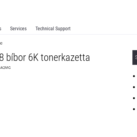
s
Services
Technical Support
ge
 bíbor 6K tonerkazetta
34A2MG