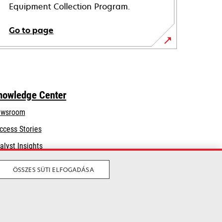
Equipment Collection Program.
Go to page
nowledge Center
wsroom
ccess Stories
alyst Insights
ÖSSZES SÜTI ELFOGADÁSA
Legal
Privacy