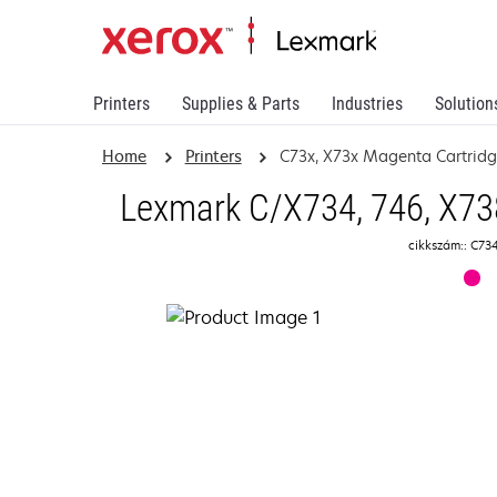
Printers
Supplies & Parts
Industries
Solution
Home
Printers
C73x, X73x Magenta Cartrid
Lexmark C/X734, 746, X738
cikkszám:: C7