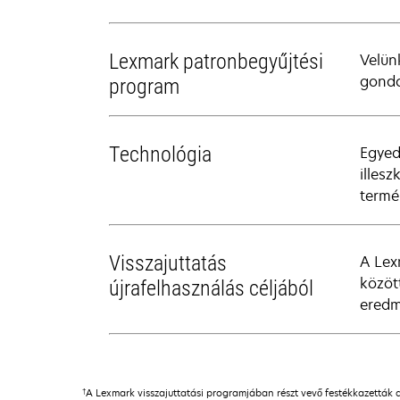
Lexmark patronbegyűjtési
Velün
gondo
program
Technológia
Egyed
illes
termé
Visszajuttatás
A Lex
közöt
újrafelhasználás céljából
eredm
†
A Lexmark visszajuttatási programjában részt vevő festékkazetták 