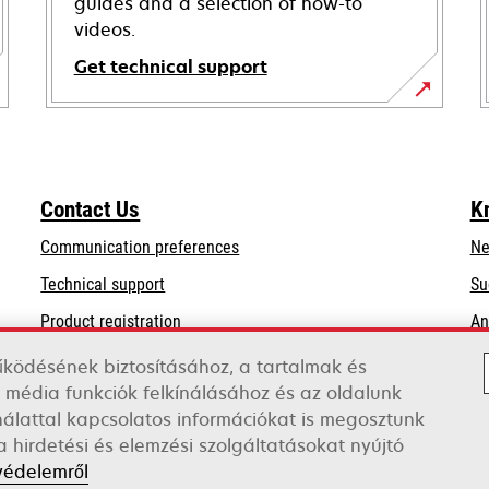
guides and a selection of how-to
videos.
Get technical support
opens
in
a
new
Contact Us
K
tab
Communication preferences
Ne
opens
Technical support
Su
in
Product registration
An
a
Find a dealer
new
űködésének biztosításához, a tartalmak és
tab
 média funkciók felkínálásához és az oldalunk
List of wholesalers
lattal kapcsolatos információkat is megosztunk
 hirdetési és elemzési szolgáltatásokat nyújtó
védelemről