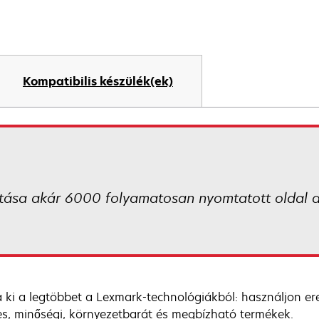
Kompatibilis készülék(ek)
itása akár 6000 folyamatosan nyomtatott oldal 
 ki a legtöbbet a Lexmark-technológiákból: használjon e
es, minőségi, környezetbarát és megbízható termékek.