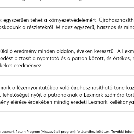
k egyszerűen tehet a környezetvédelemért. Újrahasznosíth
skodunk a részletekről. Mindez egyszerű, hasznos és mind
ülálló eredmény minden oldalon, éveken keresztül. A Lexm
zkedést biztosít a nyomtató és a patron között, és értékes
keket eredményez.
mark a lézernyomtatókba való újrahasznosítható tonerkazet
t lehetőséget nyújt a patronoknak a Lexmark számára tört
ény elérése érdekében mindig eredeti Lexmark-kellékanya
a Lexmark Return Program (Visszavételi program) feltételeihez kötöttek. További info