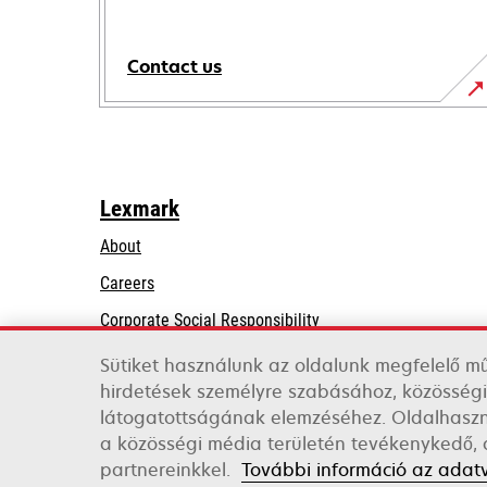
Contact us
Lexmark
About
Careers
opens
Corporate Social Responsibility
in
Sustainability
Sütiket használunk az oldalunk megfelelő m
a
hirdetések személyre szabásához, közösségi
Lexmark Partners
new
látogatottságának elemzéséhez. Oldalhaszná
tab
a közösségi média területén tevékenykedő, a
Lexmark International, Inc., a Xerox Company
partnereinkkel.
További információ az adat
©2026 All rights reserved.