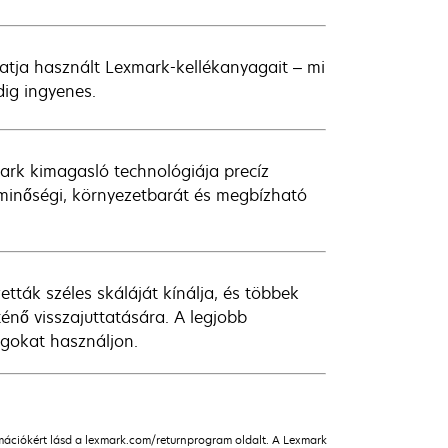
atja használt Lexmark-kellékanyagait – mi
ig ingyenes.
ark kimagasló technológiája precíz
, minőségi, környezetbarát és megbízható
ták széles skáláját kínálja, és többek
énő visszajuttatására. A legjobb
gokat használjon.
rmációkért lásd a lexmark.com/returnprogram oldalt. A Lexmark